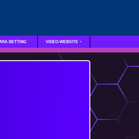
ARA BETTING
VIDEO-WEBSITE